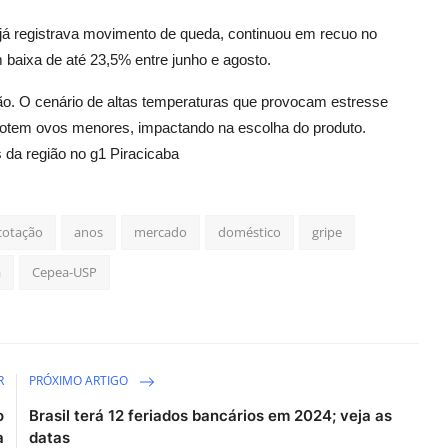
 já registrava movimento de queda, continuou em recuo no
 baixa de até 23,5% entre junho e agosto.
o. O cenário de altas temperaturas que provocam estresse
otem ovos menores, impactando na escolha do produto.
 da região no g1 Piracicaba
cotação
anos
mercado
doméstico
gripe
a
Cepea-USP
R
PRÓXIMO ARTIGO
o
Brasil terá 12 feriados bancários em 2024; veja as
a
datas