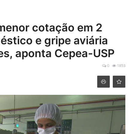
menor cotação em 2
tico e gripe aviária
es, aponta Cepea-USP
0
1853