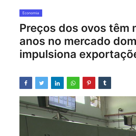
Esporte
Economia
Política
Preços dos ovos têm 
Tecnologia e Games
anos no mercado domés
impulsiona exportaçõ