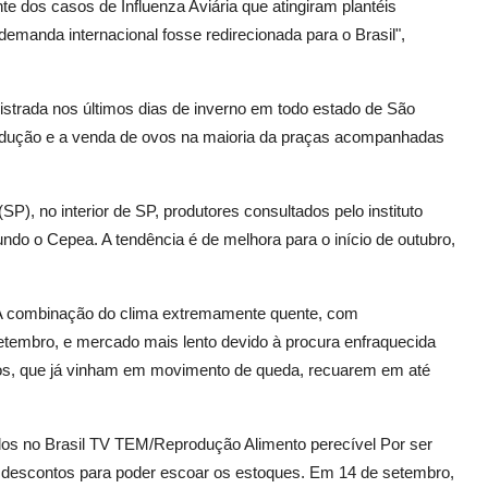
e dos casos de Influenza Aviária que atingiram plantéis
emanda internacional fosse redirecionada para o Brasil",
gistrada nos últimos dias de inverno em todo estado de São
produção e a venda de ovos na maioria da praças acompanhadas
P), no interior de SP, produtores consultados pelo instituto
undo o Cepea. A tendência é de melhora para o início de outubro,
? A combinação do clima extremamente quente, com
etembro, e mercado mais lento devido à procura enfraquecida
ços, que já vinham em movimento de queda, recuarem em até
s no Brasil TV TEM/Reprodução Alimento perecível Por ser
s descontos para poder escoar os estoques. Em 14 de setembro,