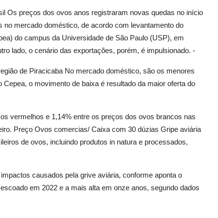
l Os preços dos ovos anos registraram novas quedas no início
os no mercado doméstico, de acordo com levantamento do
pea) do campus da Universidade de São Paulo (USP), em
utro lado, o cenário das exportações, porém, é impulsionado. -
 região de Piracicaba No mercado doméstico, são os menores
 Cepea, o movimento de baixa é resultado da maior oferta do
ovos vermelhos e 1,14% entre os preços dos ovos brancos nas
eiro. Preço Ovos comercias/ Caixa com 30 dúzias Gripe aviária
eiros de ovos, incluindo produtos in natura e processados,
mpactos causados pela grive aviária, conforme aponta o
al escoado em 2022 e a mais alta em onze anos, segundo dados