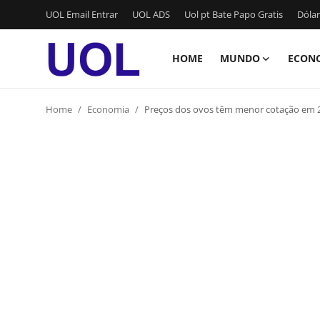
UOL Email Entrar
UOL ADS
Uol pt Bate Papo Gratis
Dólar
HOME
MUNDO
ECON
Login
Registrar
Home
Economia
Preços dos ovos têm menor cotação em 2
Home
UOL Email Entrar
UOL ADS
Uol pt Bate Papo Gratis
Mundo
Economia
Dólar Cotação de Hoje