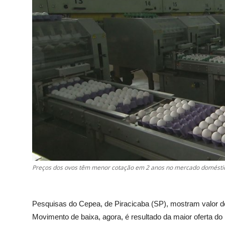
Preços dos ovos têm menor cotação em 2 anos no mercado doméstico
Pesquisas do Cepea, de Piracicaba (SP), mostram valor d
Movimento de baixa, agora, é resultado da maior oferta d