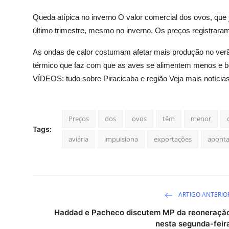
Queda atípica no inverno O valor comercial dos ovos, que
último trimestre, mesmo no inverno. Os preços registraram
As ondas de calor costumam afetar mais produção no verã
térmico que faz com que as aves se alimentem menos e b
VÍDEOS: tudo sobre Piracicaba e região Veja mais notícias
Preços
dos
ovos
têm
menor
Tags:
aviária
impulsiona
exportações
apont
ARTIGO ANTERIO
Haddad e Pacheco discutem MP da reoneraçã
nesta segunda-feir