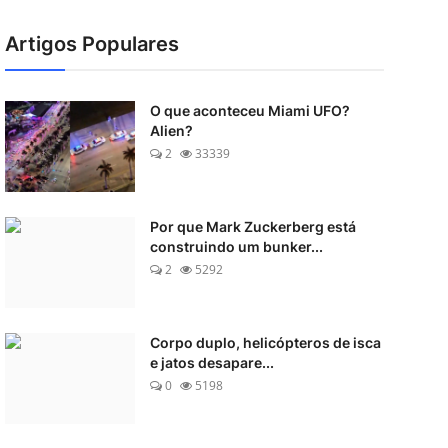
Artigos Populares
O que aconteceu Miami UFO?
Alien?
2
33339
Por que Mark Zuckerberg está
construindo um bunker...
2
5292
Corpo duplo, helicópteros de isca
e jatos desapare...
0
5198