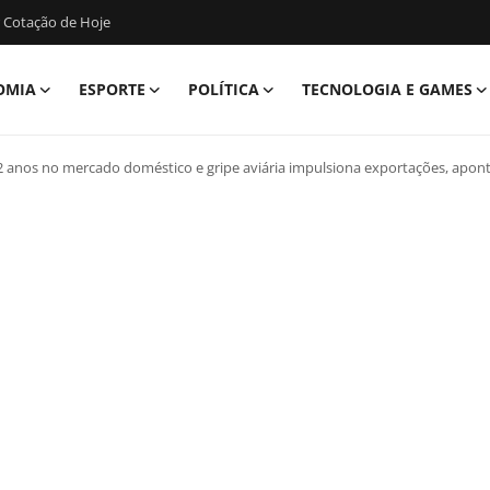
 Cotação de Hoje
OMIA
ESPORTE
POLÍTICA
TECNOLOGIA E GAMES
 anos no mercado doméstico e gripe aviária impulsiona exportações, apon