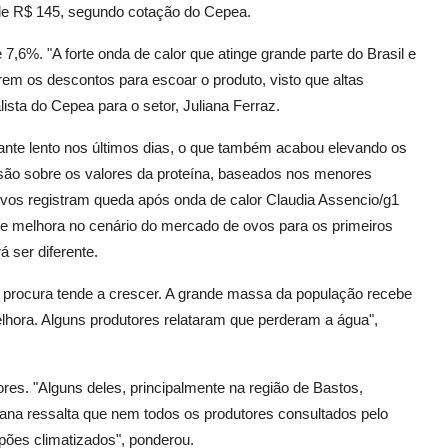
de R$ 145, segundo cotação do Cepea.
7,6%. "A forte onda de calor que atinge grande parte do Brasil e
rem os descontos para escoar o produto, visto que altas
lista do Cepea para o setor, Juliana Ferraz.
ante lento nos últimos dias, o que também acabou elevando os
ssão sobre os valores da proteína, baseados nos menores
 ovos registram queda após onda de calor Claudia Assencio/g1
de melhora no cenário do mercado de ovos para os primeiros
 ser diferente.
 a procura tende a crescer. A grande massa da população recebe
lhora. Alguns produtores relataram que perderam a água",
es. "Alguns deles, principalmente na região de Bastos,
liana ressalta que nem todos os produtores consultados pelo
pões climatizados", ponderou.