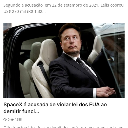
Segundo a acusação, em 22 de setembro de 2021, Lelis cobrou
US$ 270 mil (R$ 1,32...
SpaceX é acusada de violar lei dos EUA ao
demitir funci...
0
1288
Oito funcionários foram demitidos após promoverem carta em