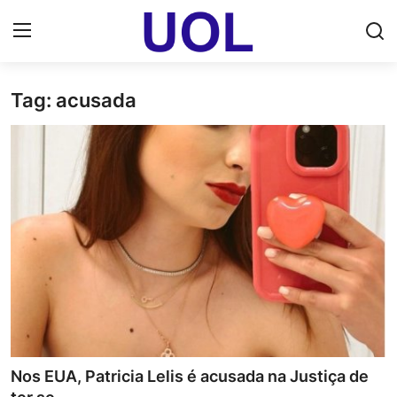
Tag: acusada
Login
Registrar
Home
UOL Email Entrar
UOL ADS
Uol pt Bate Papo Gratis
Mundo
Economia
Nos EUA, Patricia Lelis é acusada na Justiça de
Dólar Cotação de Hoje