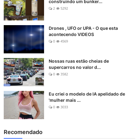
construindo um bunker...
2
5292
Drones , UFO or UPA - O que esta
acontecendo VIDEOS
0
4569
Nossas ruas estão cheias de
supercarros no valor d...
0
3582
Eu criei o modelo de IA apelidado de
'mulher mais ...
0
3033
Recomendado