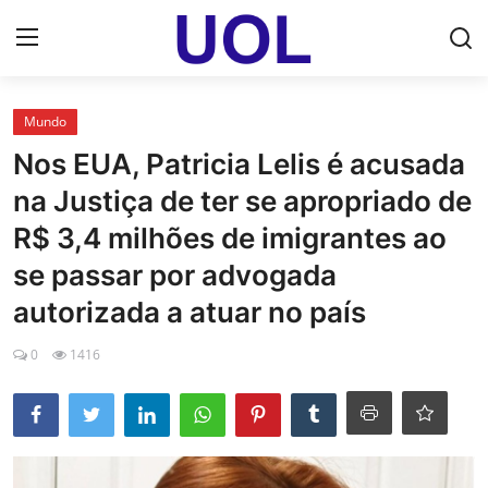
Login
Registrar
Mundo
Nos EUA, Patricia Lelis é acusada
Home
na Justiça de ter se apropriado de
UOL Email Entrar
R$ 3,4 milhões de imigrantes ao
se passar por advogada
UOL ADS
autorizada a atuar no país
Uol pt Bate Papo Gratis
0
1416
Mundo
Economia
Dólar Cotação de Hoje