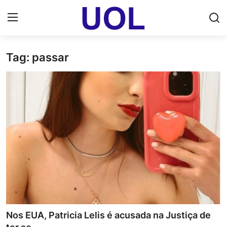
Tag: passar
Login
Registrar
Home
UOL Email Entrar
UOL ADS
Uol pt Bate Papo Gratis
Mundo
Economia
Nos EUA, Patricia Lelis é acusada na Justiça de
Dólar Cotação de Hoje