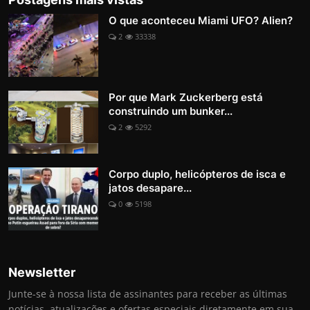
O que aconteceu Miami UFO? Alien?
2
33338
Por que Mark Zuckerberg está
construindo um bunker...
2
5292
Corpo duplo, helicópteros de isca e
jatos desapare...
0
5198
Newsletter
Junte-se à nossa lista de assinantes para receber as últimas
notícias, atualizações e ofertas especiais diretamente em sua