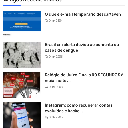
O que é e-mail temporário descartável?
0
2134
Brasil em alerta devido ao aumento de
casos de dengue
0
2236
Relógio do Juízo Final a 90 SEGUNDOS à
meia-noite ...
0
3008
Instagram: como recuperar contas
excluídas e hacke...
0
2785