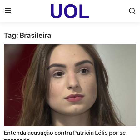
Tag: Brasileira
Login
Registrar
Home
UOL Email Entrar
UOL ADS
Uol pt Bate Papo Gratis
Mundo
Economia
Entenda acusação contra Patricia Lélis por se
Dólar Cotação de Hoje