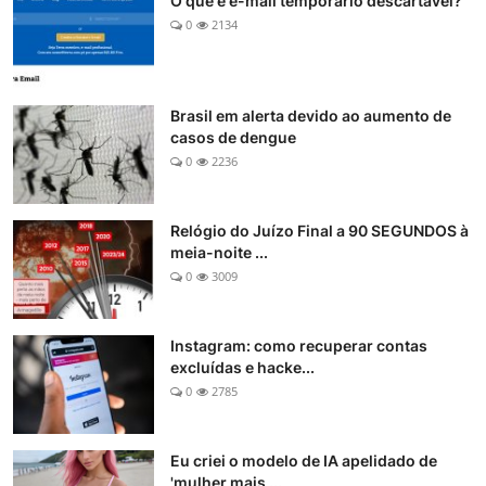
O que é e-mail temporário descartável?
0
2134
Brasil em alerta devido ao aumento de
casos de dengue
0
2236
Relógio do Juízo Final a 90 SEGUNDOS à
meia-noite ...
0
3009
Instagram: como recuperar contas
excluídas e hacke...
0
2785
Eu criei o modelo de IA apelidado de
'mulher mais ...