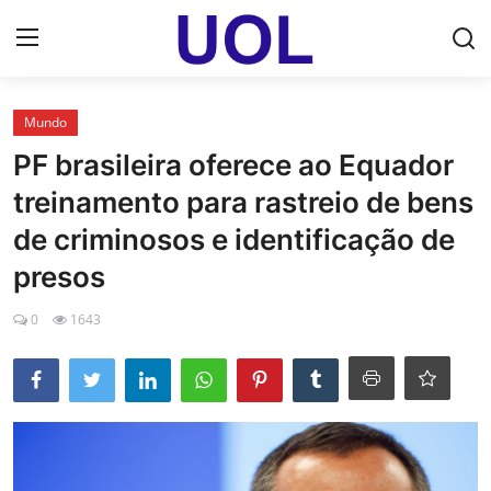
Login
Registrar
Mundo
PF brasileira oferece ao Equador
Home
treinamento para rastreio de bens
UOL Email Entrar
de criminosos e identificação de
presos
UOL ADS
0
1643
Uol pt Bate Papo Gratis
Mundo
Economia
Dólar Cotação de Hoje