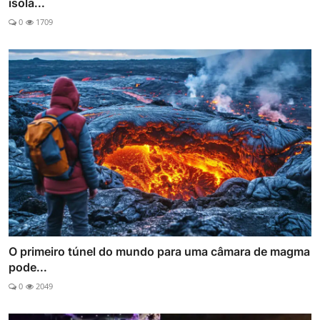
isola...
0
1709
O primeiro túnel do mundo para uma câmara de magma
pode...
0
2049