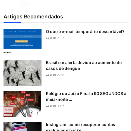
Artigos Recomendados
O que é e-mail temporário descartável?
0
2132
Brasil em alerta devido ao aumento de
casos de dengue
0
2236
Relógio do Juízo Final a 90 SEGUNDOS à
meia-noite ...
0
3007
Instagram: como recuperar contas
excluídas e hacke...