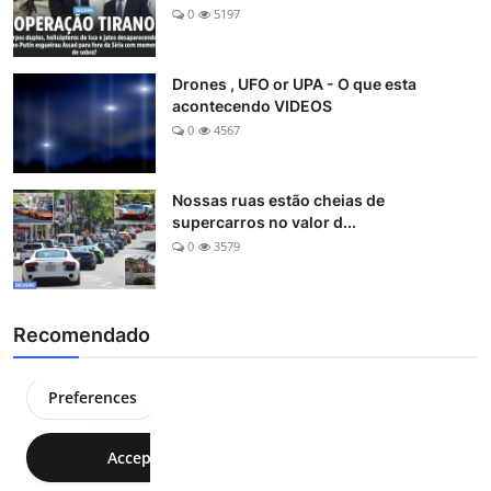
0
5197
Drones , UFO or UPA - O que esta
acontecendo VIDEOS
0
4567
Nossas ruas estão cheias de
supercarros no valor d...
0
3579
Recomendado