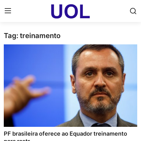
Tag: treinamento
Login
Registrar
Home
UOL Email Entrar
UOL ADS
Uol pt Bate Papo Gratis
Mundo
Economia
PF brasileira oferece ao Equador treinamento
Dólar Cotação de Hoje