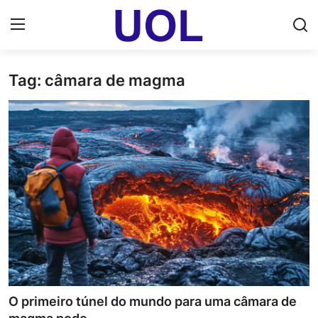
Tag: câmara de magma
Login
Registrar
Home
UOL Email Entrar
UOL ADS
Uol pt Bate Papo Gratis
Mundo
Economia
O primeiro túnel do mundo para uma câmara de
Dólar Cotação de Hoje