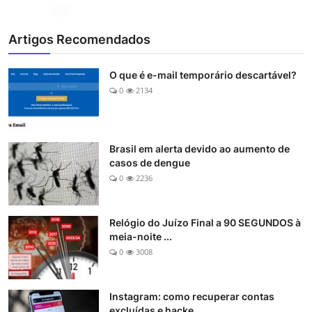
Artigos Recomendados
O que é e-mail temporário descartável?
0
2134
Brasil em alerta devido ao aumento de
casos de dengue
0
2236
Relógio do Juízo Final a 90 SEGUNDOS à
meia-noite ...
0
3008
Instagram: como recuperar contas
excluídas e hacke...