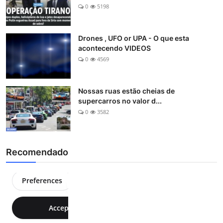
0
5198
Drones , UFO or UPA - O que esta
acontecendo VIDEOS
0
4569
Nossas ruas estão cheias de
supercarros no valor d...
0
3582
Recomendado