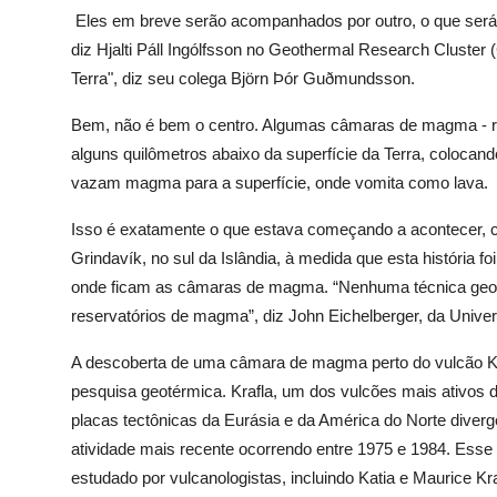
Eles em breve serão acompanhados por outro, o que ser
diz Hjalti Páll Ingólfsson no Geothermal Research Cluste
Terra", diz seu colega Björn Þór Guðmundsson.
Bem, não é bem o centro. Algumas câmaras de magma - res
alguns quilômetros abaixo da superfície da Terra, coloca
vazam magma para a superfície, onde vomita como lava.
Isso é exatamente o que estava começando a acontecer, co
Grindavík, no sul da Islândia, à medida que esta história
onde ficam as câmaras de magma. “Nenhuma técnica geofís
reservatórios de magma”, diz John Eichelberger, da Unive
A descoberta de uma câmara de magma perto do vulcão Kraf
pesquisa geotérmica. Krafla, um dos vulcões mais ativos d
placas tectônicas da Eurásia e da América do Norte diver
atividade mais recente ocorrendo entre 1975 e 1984. Esse
estudado por vulcanologistas, incluindo Katia e Maurice Kra