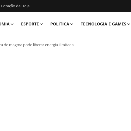
 Cotação de Hoje
OMIA
ESPORTE
POLÍTICA
TECNOLOGIA E GAMES
 de magma pode liberar energia ilimitada