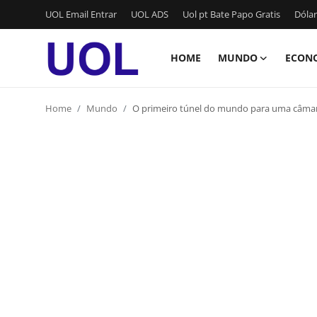
UOL Email Entrar
UOL ADS
Uol pt Bate Papo Gratis
Dólar
HOME
MUNDO
ECON
Login
Registrar
Home
Mundo
O primeiro túnel do mundo para uma câmara
Home
UOL Email Entrar
UOL ADS
Uol pt Bate Papo Gratis
Mundo
Economia
Dólar Cotação de Hoje