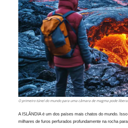
O primeiro túnel do mundo para uma câmara de magma pode liberar 
A ISLÂNDIA é um dos países mais chatos do mundo. Isso é 
milhares de furos perfurados profundamente na rocha para 