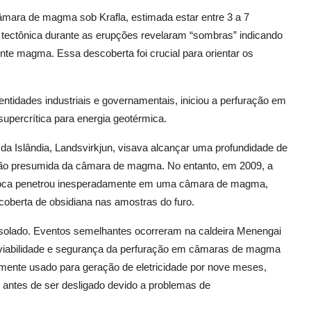
âmara de magma sob Krafla, estimada estar entre 3 a 7
 tectônica durante as erupções revelaram “sombras” indicando
nte magma. Essa descoberta foi crucial para orientar os
entidades industriais e governamentais, iniciou a perfuração em
supercrítica para energia geotérmica.
 da Islândia, Landsvirkjun, visava alcançar uma profundidade de
ção presumida da câmara de magma. No entanto, em 2009, a
roca penetrou inesperadamente em uma câmara de magma,
scoberta de obsidiana nas amostras do furo.
isolado. Eventos semelhantes ocorreram na caldeira Menengai
 viabilidade e segurança da perfuração em câmaras de magma
mente usado para geração de eletricidade por nove meses,
antes de ser desligado devido a problemas de