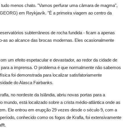
á tudo menos chato. "Vamos perfurar uma câmara de magma",
r (GEORG) em Reykjavík. "É a primeira viagem ao centro da
ervatórios subterrâneos de rocha fundida - ficam a apenas
ndo-as ao alcance das brocas modernas. Eles ocasionalmente
m um efeito espetacular e devastador, ao redor da cidade de
 foi para a imprensa. O problema é que normalmente não sabemos
ica foi demonstrada para localizar satisfatoriamente
rsidade do Alasca Fairbanks.
la, no nordeste da Islândia, abriu novas portas para a
o mundo, está localizado sobre a crista médio-atlântica onde as
gem. Ele entrou em erupção 29 vezes desde o século 9, com a
 período, conhecido como os fogos de Krafla, foi extensivamente
fft.