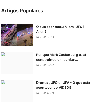
Artigos Populares
O que aconteceu Miami UFO?
Alien?
2
33339
Por que Mark Zuckerberg está
construindo um bunker...
2
5292
Drones , UFO or UPA - O que esta
acontecendo VIDEOS
0
4569