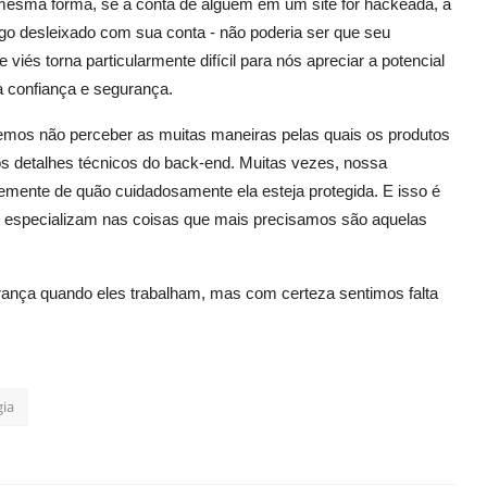
 mesma forma, se a conta de alguém em um site for hackeada, a
algo desleixado com sua conta - não poderia ser que seu
viés torna particularmente difícil para nós apreciar a potencial
a confiança e segurança.
emos não perceber as muitas maneiras pelas quais os produtos
s detalhes técnicos do back-end. Muitas vezes, nossa
emente de quão cuidadosamente ela esteja protegida. E isso é
e especializam nas coisas que mais precisamos são aquelas
urança quando eles trabalham, mas com certeza sentimos falta
gia