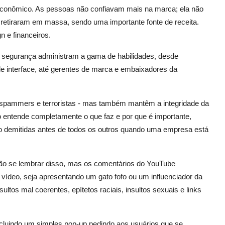
econômico. As pessoas não confiavam mais na marca; ela não
e retiraram em massa, sendo uma importante fonte de receita.
 e financeiros.
 segurança administram a gama de habilidades, desde
e interface, até gerentes de marca e embaixadores da
 spammers e terroristas - mas também mantêm a integridade da
 entende completamente o que faz e por que é importante,
o demitidas antes de todos os outros quando uma empresa está
ão se lembrar disso, mas os comentários do YouTube
vídeo, seja apresentando um gato fofo ou um influenciador da
ltos mal coerentes, epítetos raciais, insultos sexuais e links
ncluindo um simples pop-up pedindo aos usuários que se