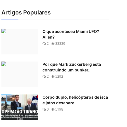
Artigos Populares
O que aconteceu Miami UFO?
Alien?
2
33339
Por que Mark Zuckerberg está
construindo um bunker...
2
5292
Corpo duplo, helicópteros de isca
e jatos desapare...
0
5198