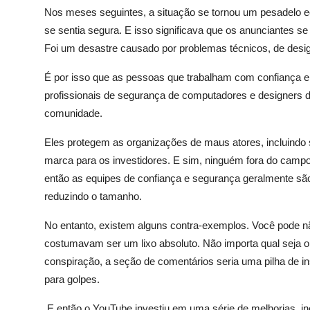
Nos meses seguintes, a situação se tornou um pesadelo 
se sentia segura. E isso significava que os anunciantes s
Foi um desastre causado por problemas técnicos, de design
É por isso que as pessoas que trabalham com confiança e
profissionais de segurança de computadores e designers d
comunidade.
Eles protegem as organizações de maus atores, incluindo
marca para os investidores. E sim, ninguém fora do campo
então as equipes de confiança e segurança geralmente sã
reduzindo o tamanho.
No entanto, existem alguns contra-exemplos. Você pode n
costumavam ser um lixo absoluto. Não importa qual seja o 
conspiração, a seção de comentários seria uma pilha de insu
para golpes.
E então o YouTube investiu em uma série de melhorias, i