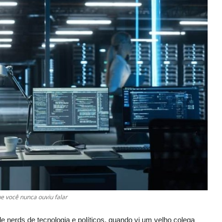
e você nunca ouviu falar
e nerds de tecnologia e políticos, quando vi um velho colega