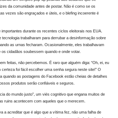
rizes da comunidade antes de postar. Não é como se os
s vezes são engraçados e úteis, e o blefing incoerente é
importantes durante os recentes ciclos eleitorais nos EUA.
e tecnologia trabalharam para derrubar a desinformação sobre
uando as urnas fecharam. Ocasionalmente, eles trabalhavam
 que os cidadãos soubessem quando e onde votar.
m feitas, não percebemos. É raro que alguém diga: “Oh, ei, eu
certeza foi fácil escolher uma senha segura neste site!” O
ia quando as postagens do Facebook estão cheias de detalhes
ossos produtos serão confiáveis e seguros.
ácia do mundo justo”, um viés cognitivo que engana muitos de
sas ruins acontecem com aqueles que o merecem.
 a acreditar que é algo que a vítima fez, não uma falha de