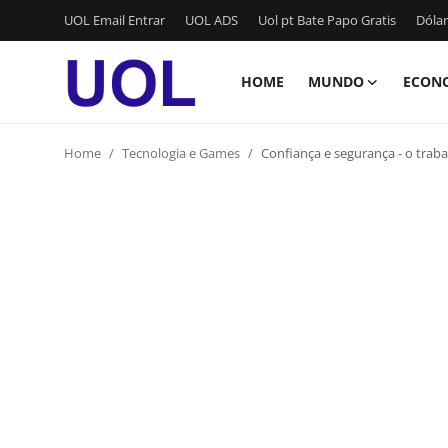
UOL Email Entrar
UOL ADS
Uol pt Bate Papo Gratis
Dólar
HOME
MUNDO
ECON
Login
Registrar
Home
Tecnologia e Games
Confiança e segurança - o trab
Home
UOL Email Entrar
UOL ADS
Uol pt Bate Papo Gratis
Mundo
Economia
Dólar Cotação de Hoje