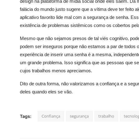
design na plataforma de mídia social onde eles saem. Da
falácia do mundo justo sugere que a vítima deve ter feito 
aplicativo favorito lide mal com a segurança de senha. Esse 
existência de problemas sistêmicos como os cobertos pel
Mesmo que não sejamos presos de tal viés cognitivo, pod
podem ser inseguros porque não estamos a par de todos o
experiência de inserir uma senha é a mesma, independent
um grande problema. Isso significa que as pessoas que s
cujos trabalhos menos apreciamos.
Dito de outra forma, não valorizamos a confiança e a seg
deles quando eles se vão.
Confiança
segurança
trabalho
tecnolo
Tags: