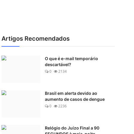
Artigos Recomendados
O que é e-mail temporário
descartável?
0
2134
Brasil em alerta devido ao
aumento de casos de dengue
0
2236
Relógio do Juízo Final a 90
SEGUNDOS à meia-noite ...