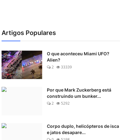
Artigos Populares
O que aconteceu Miami UFO?
Alien?
2
33339
Por que Mark Zuckerberg está
construindo um bunker...
2
5292
Corpo duplo, helicópteros de isca
e jatos desapare...
0
5198