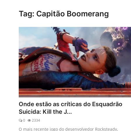
Esporte
Tag: Capitão Boomerang
Política
Tecnologia e Games
Onde estão as críticas do Esquadrão
Suicida: Kill the J...
0
2334
O mais recente jogo do desenvolvedor Rocksteady,