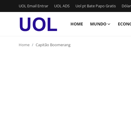
UOL Email Entrar
UOL ADS
Uol pt Bate Papo Gratis
Dólar
HOME
MUNDO
ECON
Login
Registrar
Home
Capitão Boomerang
Home
UOL Email Entrar
UOL ADS
Uol pt Bate Papo Gratis
Mundo
Economia
Dólar Cotação de Hoje