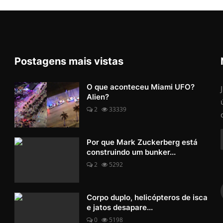
Postagens mais vistas
O que aconteceu Miami UFO?
Alien?
2
33339
Por que Mark Zuckerberg está
construindo um bunker...
2
5292
Corpo duplo, helicópteros de isca
e jatos desapare...
0
5198