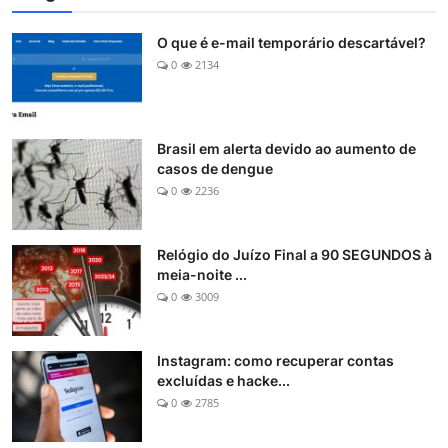
O que é e-mail temporário descartável?
0
2134
Brasil em alerta devido ao aumento de
casos de dengue
0
2236
Relógio do Juízo Final a 90 SEGUNDOS à
meia-noite ...
0
3009
Instagram: como recuperar contas
excluídas e hacke...
0
2785