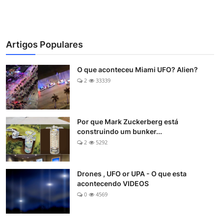
Artigos Populares
O que aconteceu Miami UFO? Alien?
2
33339
Por que Mark Zuckerberg está
construindo um bunker...
2
5292
Drones , UFO or UPA - O que esta
acontecendo VIDEOS
0
4569