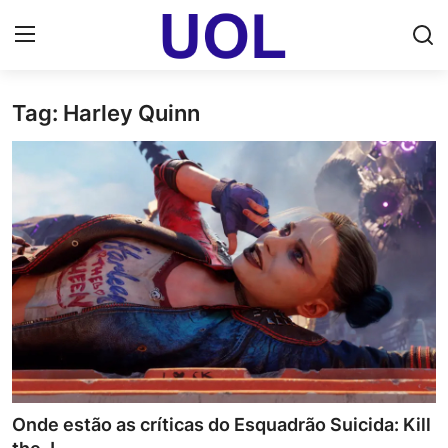
Tag: Harley Quinn
Login
Registrar
Home
UOL Email Entrar
UOL ADS
Uol pt Bate Papo Gratis
Mundo
Economia
Onde estão as críticas do Esquadrão Suicida: Kill
Dólar Cotação de Hoje