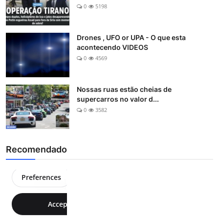
0
5198
Drones , UFO or UPA - O que esta
acontecendo VIDEOS
0
4569
Nossas ruas estão cheias de
supercarros no valor d...
0
3582
Recomendado