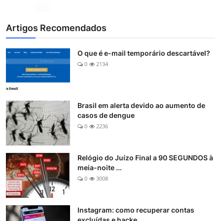
Artigos Recomendados
O que é e-mail temporário descartável?
0
2134
Brasil em alerta devido ao aumento de
casos de dengue
0
2236
Relógio do Juízo Final a 90 SEGUNDOS à
meia-noite ...
0
3008
Instagram: como recuperar contas
excluídas e hacke...