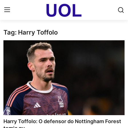
Tag: Harry Toffolo
Login
Registrar
Home
UOL Email Entrar
UOL ADS
Uol pt Bate Papo Gratis
Mundo
Economia
Harry Toffolo: O defensor do Nottingham Forest
Dólar Cotação de Hoje