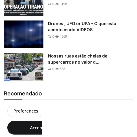
0
5198
Drones , UFO or UPA - O que esta
acontecendo VIDEOS
0
4569
Nossas ruas estão cheias de
supercarros no valor d...
0
3581
Recomendado