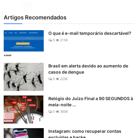
Artigos Recomendados
O que é e-mail temporário descartável?
0
2134
Brasil em alerta devido ao aumento de
casos de dengue
0
2236
Relógio do Juízo Final a 90 SEGUNDOS à
meia-noite ...
0
3008
Instagram: como recuperar contas
excluídas e hacke...