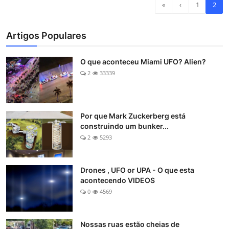
«
‹
1
2
Artigos Populares
O que aconteceu Miami UFO? Alien?
2
33339
Por que Mark Zuckerberg está
construindo um bunker...
2
5293
Drones , UFO or UPA - O que esta
acontecendo VIDEOS
0
4569
Nossas ruas estão cheias de