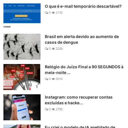
O que é e-mail temporário descartável?
0
2135
Brasil em alerta devido ao aumento de
casos de dengue
0
2236
Relógio do Juízo Final a 90 SEGUNDOS à
meia-noite ...
0
3010
Instagram: como recuperar contas
excluídas e hacke...
0
2785
Eu criei o modelo de IA apelidado de