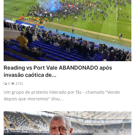
Reading vs Port Vale ABANDONADO após
invasão caótica de...
0
2152
Um grupo de protesto liderado por fãs - chamado "Vende
depois que morremos" divu...