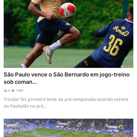
São Paulo vence o São Bernardo em jogo-treino
sob coman...
0
1930
Tricolor fez primeiro teste da pré-temporada visando estreia
no Paulistão no pró...