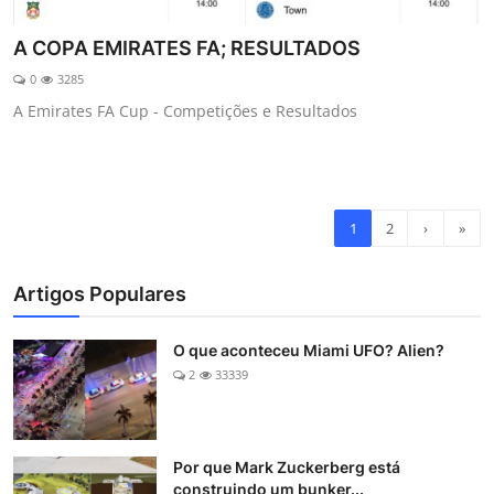
A COPA EMIRATES FA; RESULTADOS
0
3285
A Emirates FA Cup - Competições e Resultados
1
2
›
»
Artigos Populares
O que aconteceu Miami UFO? Alien?
2
33339
Por que Mark Zuckerberg está
construindo um bunker...