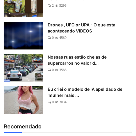
2
5293
Drones , UFO or UPA - O que esta
acontecendo VIDEOS
0
4569
Nossas ruas estão cheias de
supercarros no valor d...
0
3583
Eu criei o modelo de IA apelidado de
'mulher mais ...
0
3034
Recomendado