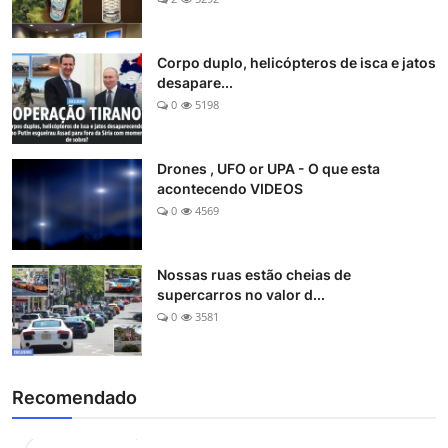
Corpo duplo, helicópteros de isca e jatos
desapare...
0
5198
Drones , UFO or UPA - O que esta
acontecendo VIDEOS
0
4569
Nossas ruas estão cheias de
supercarros no valor d...
0
3581
Recomendado