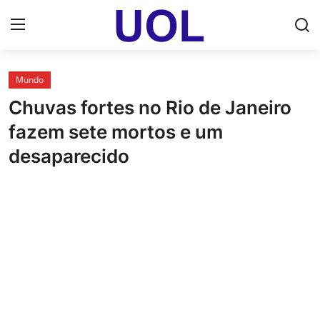
Login
Registrar
Mundo
Chuvas fortes no Rio de Janeiro
Home
fazem sete mortos e um
UOL Email Entrar
desaparecido
UOL ADS
Uol pt Bate Papo Gratis
Mundo
Economia
Dólar Cotação de Hoje