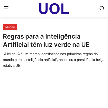
Login
Registrar
Mundo
Regras para a Inteligência
Home
Artificial têm luz verde na UE
UOL Email Entrar
“A lei da IA é um marco, consistindo nas primeiras regras do
mundo para a inteligência artificial", anunciou a presidência belga
UOL ADS
rotativa UE-
Uol pt Bate Papo Gratis
Mundo
Economia
Dólar Cotação de Hoje