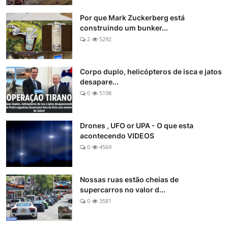
Por que Mark Zuckerberg está
construindo um bunker...
2
5292
Corpo duplo, helicópteros de isca e jatos
desapare...
0
5198
Drones , UFO or UPA - O que esta
acontecendo VIDEOS
0
4569
Nossas ruas estão cheias de
supercarros no valor d...
0
3581